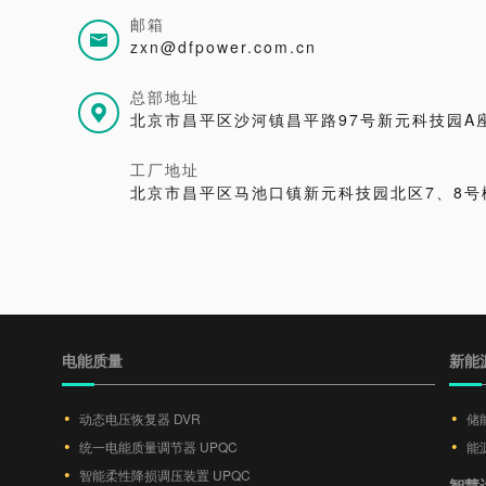
邮箱
zxn@dfpower.com.cn
总部地址
北京市昌平区沙河镇昌平路97号新元科技园A座
工厂地址
北京市昌平区马池口镇新元科技园北区7、8号
电能质量
新能
动态电压恢复器 DVR
储
统一电能质量调节器 UPQC
能源
智能柔性降损调压装置 UPQC
智慧