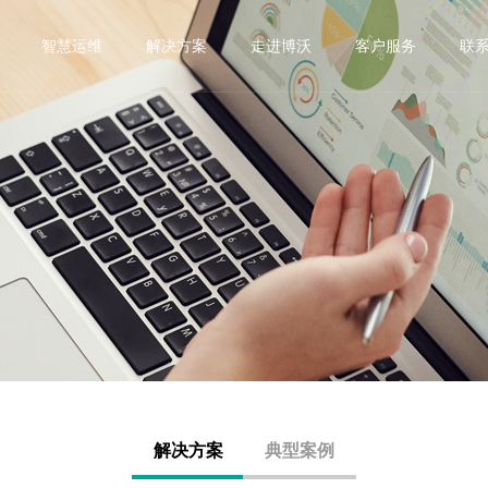
智慧运维
解决方案
走进博沃
客户服务
联
源
系统组件
半导体
数据中心
光伏
钢铁冶金
石油化工
市政
流器 PCS
变频器配套无源器件
水处理
制造
轨道交通
器 Erouter
BEM系列智能电力采集监控
销售网络
下载中心
荣誉资质
调试服务
医院
LC补偿单元 DF-DTC DF-DTL
监控终端
电容器投切装置
解决方案
典型案例