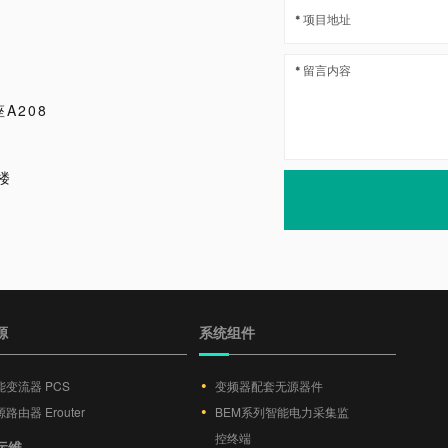
A208
楼
源
系统组件
能变流器 PCS
变频器配套无源器件
路由器 Erouter
BEM系列智能电力采集监
控终端
运维