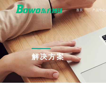
首页
产品中心
电能质量
新能
SOLUTION
动态电压恢复器 DVR
储能变
统一电能质量调节器 UPQC
能源路由
公司简介
技术支持
解决方案
智能柔性降损调压装置 UPQC
有源滤波器 APF
静止无功发生器 SVG
低压动态无功补偿装置 TSF
混合型补偿滤波装置 TAPF/TSVG
高压无功补偿装置 HFC