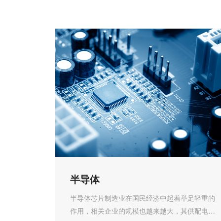
高压静止无功发生器 SVG
高压混合补偿滤波装置 SVG+HFC
变频器电压恢复器 DC-BANK/VFDVR
不平衡治理装置 SPC
调压型高压自动补偿装置 VKC
其他电能质量产品
半导体
半导体芯片制造业在国民经济中起着举足轻重的
作用，相关企业的规模也越来越大，其供配电系