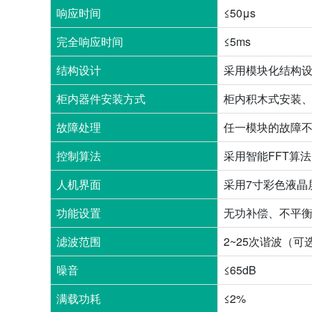
响应时间
≤50μs
完全响应时间
≤5ms
结构设计
采用模块化结构设
柜内器件安装方式
柜内积木式安装
故障处理
任一模块的故障
控制算法
采用智能FFT算
人机界面
采用7寸彩色液晶
功能设置
无功补偿、不平
滤波范围
2~25次谐波（可
噪音
≤65dB
满载功耗
≤2%