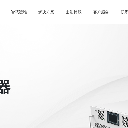
智慧运维
解决方案
走进博沃
客户服务
联
源
系统组件
半导体
数据中心
光伏
钢铁冶金
石油化工
市政
流器 PCS
变频器配套无源器件
水处理
制造
轨道交通
器 Erouter
BEM系列智能电力采集监控
销售网络
下载中心
荣誉资质
调试服务
医院
LC补偿单元 DF-DTC DF-DTL
监控终端
器
电容器投切装置