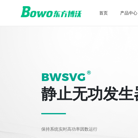
首页
产品中心
电能质量
新能
动态电压恢复器 DVR
储能变
统一电能质量调节器 UPQC
能源路由
公司简介
技术支持
®
智能柔性降损调压装置 UPQC
BWSVG
有源滤波器 APF
静止无功发生
静止无功发生器 SVG
低压动态无功补偿装置 TSF
混合型补偿滤波装置 TAPF/TSVG
保持系统实时高功率因数运行
高压无功补偿装置 HFC