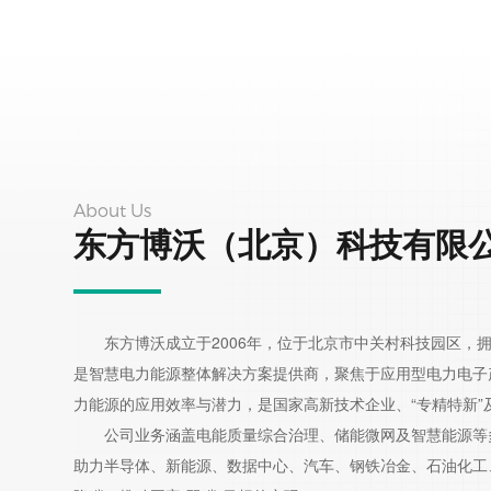
高压静止无功发生器 SVG
高压混合补偿滤波装置 SVG+HFC
变频器电压恢复器 DC-BANK/VFDVR
不平衡治理装置 SPC
About Us
调压型高压自动补偿装置 VKC
东方博沃（北京）科技有限
其他电能质量产品
东方博沃成立于2006年，位于北京市中关村科技园区，拥
是智慧电力能源整体解决方案提供商，聚焦于应用型电力电子
力能源的应用效率与潜力，是国家高新技术企业、“专精特新”及
公司业务涵盖电能质量综合治理、储能微网及智慧能源等
助力半导体、新能源、数据中心、汽车、钢铁冶金、石油化工