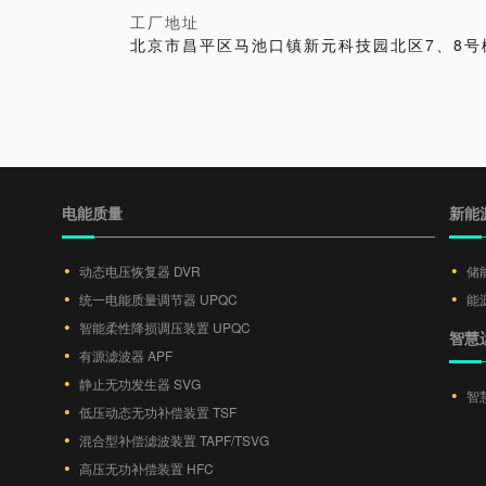
工厂地址
北京市昌平区马池口镇新元科技园北区7、8号
电能质量
新能
动态电压恢复器 DVR
储
统一电能质量调节器 UPQC
能源
智能柔性降损调压装置 UPQC
智慧
有源滤波器 APF
静止无功发生器 SVG
智
低压动态无功补偿装置 TSF
混合型补偿滤波装置 TAPF/TSVG
高压无功补偿装置 HFC