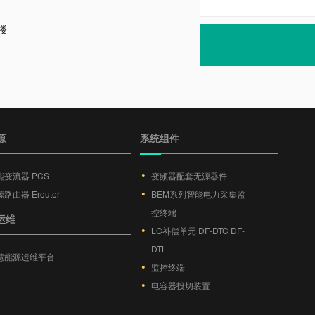
楼
源
系统组件
能变流器 PCS
变频器配套无源器件
路由器 Erouter
BEM系列智能电力采集监
控终端
运维
LC补偿单元 DF-DTC DF-
DTL
慧能源运维平台
监控终端
电容器投切装置