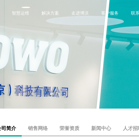
智慧运维
解决方案
走进博沃
客户服务
联
源
系统组件
半导体
数据中心
光伏
钢铁冶金
石油化工
市政
流器 PCS
变频器配套无源器件
水处理
制造
轨道交通
器 Erouter
BEM系列智能电力采集监控
销售网络
下载中心
荣誉资质
调试服务
医院
LC补偿单元 DF-DTC DF-DTL
监控终端
电容器投切装置
公司简介
销售网络
荣誉资质
新闻中心
人才招