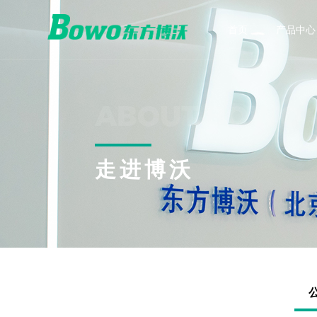
首页
产品中心
电能质量
新能
ABOUT BOWO
动态电压恢复器 DVR
储能变
统一电能质量调节器 UPQC
能源路由
公司简介
技术支持
走进博沃
智能柔性降损调压装置 UPQC
有源滤波器 APF
静止无功发生器 SVG
低压动态无功补偿装置 TSF
混合型补偿滤波装置 TAPF/TSVG
高压无功补偿装置 HFC