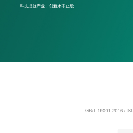
科技成就产业，创新永不止歇
高压静止无功发生器 SVG
高压混合补偿滤波装置 SVG+HFC
变频器电压恢复器 DC-BANK/VFDVR
不平衡治理装置 SPC
调压型高压自动补偿装置 VKC
其他电能质量产品
GB/T 19001-20