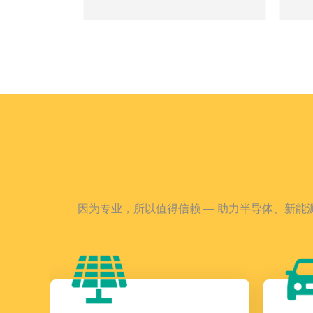
智慧能源运维平台 BowoCloud
因为专业，所以值得信赖 — 助力半导体、新
平台架构灵活；全面监测统一维护；大
储能变流器 BW-PCS
能源
BE
工业配套背景；数据稳定可靠
削峰填谷、光储/风储、调峰/调频
能源
实时
离网备电、虚拟增容、弹性电网、微电
可以
网
转换
变频器配套无源器件