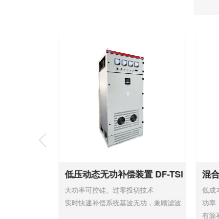
-SVG
低压动态无功补偿装置 DF-TSF
混合
数运行
大功率可控硅、过零投切技术
低成
实时快速补偿系统基波无功，兼顾滤波
功率
有源