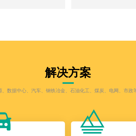
解决方案
能源、数据中心、汽车、钢铁冶金、石油化工、煤炭、电网、市政等
路由器 BW-Erouter
M系列智能电力采集监控终端
LC补偿单元 DF-DTC DF
互联网的核心装置
电力监控
DF-DTC电容器
实现不同能源载体的输入、输出、
DF-DTL电抗器
、存储
DF-DTLC电容电抗补偿单元