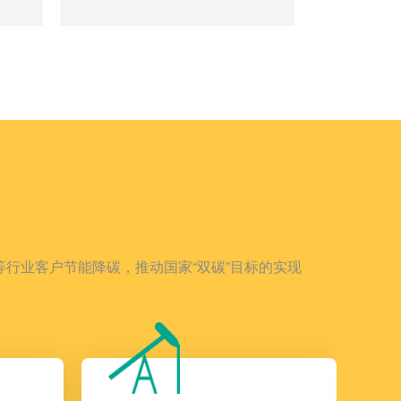
行业客户节能降碳，推动国家“双碳”目标的实现
-DTL
监控终端
电容器投
功率因数控制器
大功率智能投
微机保护器
小功率智能投
电能质量综合控制器
自动投切装置