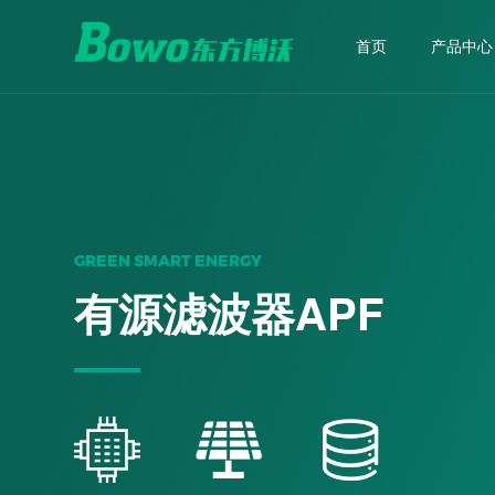
首页
产品中心
电能质量
新能
动态电压恢复器 DVR
储能变
统一电能质量调节器 UPQC
能源路由
公司简介
技术支持
智能柔性降损调压装置 UPQC
GREEN SMART ENERGY
有源滤波器APF
有源滤波器 APF
静止无功发生器 SVG
低压动态无功补偿装置 TSF
混合型补偿滤波装置 TAPF/TSVG
高压无功补偿装置 HFC