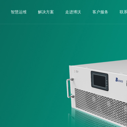
智慧运维
解决方案
走进博沃
客户服务
联
源
系统组件
半导体
数据中心
光伏
钢铁冶金
石油化工
市政
流器 PCS
变频器配套无源器件
水处理
制造
轨道交通
器 Erouter
BEM系列智能电力采集监控
销售网络
下载中心
荣誉资质
调试服务
医院
LC补偿单元 DF-DTC DF-DTL
监控终端
电容器投切装置